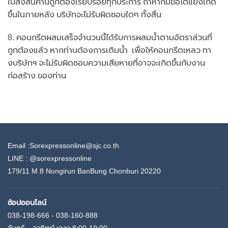
ใบส่งสินค้านี้ถูกต้องเรียบร้อยทุกประการ ถ้าหากมีข้อโต้แย้งเกิด
ขึ้นในภายหลัง บริษัทจะไม่รับผิดชอบใดๆ ทั้งสิ้น
8. คอนกรีตผสมเสร็จจำนวนนี้ได้รับการผสมน้ำตามอัตราส่วนที่
ถูกต้องแล้ว หากท่านต้องการเติมน้ำ เพื่อให้คอนกรีตเหลว ทา
งบริษัทฯ จะไม่รับผิดชอบความเสียหายที่อาจจะเกิดขึ้นกับงาน
ก่อสร้าง ของท่าน
Email :Sorexpressonline@sjc.co.th
LINE :
@sorexpressonline
179/11 M.8 Nongirun BanBung Chonburi 20220
ช้อปออนไลน์
038-198-666 - 038-160-888
จันทร์ – อาทิตย์ เวลา 8:00-19:00