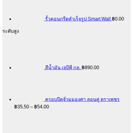
รั้วคอนกรีตสำเร็จรูป Smart Wall
฿
0.00
ระดับสูง
สีน้ำมัน เจบีพี กล.
฿
890.00
ครอบปิดจั่วมุมองศา ลอนคู่ ตราเพชร
Price
฿
35.50
–
฿
54.00
range:
฿35.50
through
฿54.00