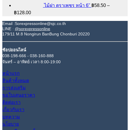
ไม้ฝา ตราเพชร หน้า 6"
฿
58.50
–
Price
฿
128.00
range:
฿58.50
Email :Sorexpressonline@sjc.co.th
LINE :
@sorexpressonline
through
179/11 M.8 Nongirun BanBung Chonburi 20220
฿128.00
ช้อปออนไลน์
038-198-666 - 038-160-888
จันทร์ – อาทิตย์ เวลา 8:00-19:00
หน้าแรก
สินค้าทั้งหมด
การส่งเสริม
ขอใบเสนอราคา
ติดต่อเรา
เกี่ยวกับเรา
บทความ
นโยบาย