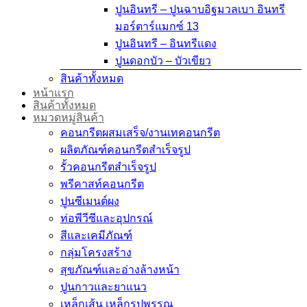
ปูนอินทรี – ปูนฉาบอิฐมวลเบา อินทรี
มอร์ตาร์แมกซ์ 13
ปูนอินทรี – อินทรีแดง
ปูนดอกบัว – บัวเขียว
สินค้าทั้งหมด
หน้าแรก
สินค้าทั้งหมด
หมวดหมู่สินค้า
คอนกรีตผสมเสร็จ/งานเทคอนกรีต
ผลิตภัณฑ์คอนกรีตสำเร็จรูป
รั้วคอนกรีตสำเร็จรูป
พรีคาสท์คอนกรีต
ปูนซีเมนต์ผง
ท่อพีวีซีและอุปกรณ์
สีและเคมีภัณฑ์
กลุ่มโครงสร้าง
สุขภัณฑ์และอ่างล้างหน้า
ปูนกาวและยาแนว
เหล็กเส้น เหล็กรูปพรรณ