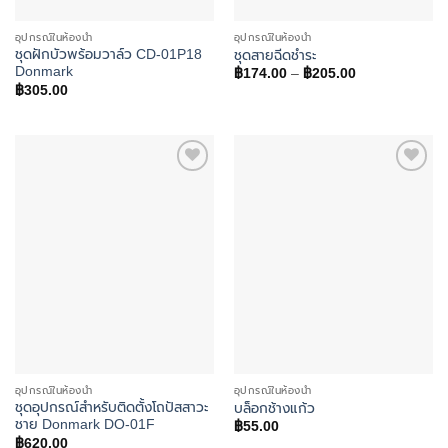
อุปกรณ์ในห้องน้ำ
อุปกรณ์ในห้องน้ำ
ชุดฝักบัวพร้อมวาล์ว CD-01P18
ชุดสายฉีดชำระ
Donmark
Price
฿
174.00
–
฿
205.00
range:
฿
305.00
฿174.00
through
฿205.00
Add to
Add to
wishlist
wishlist
อุปกรณ์ในห้องน้ำ
อุปกรณ์ในห้องน้ำ
ชุดอุปกรณ์สำหรับติดตั้งโถปัสสาวะ
บล็อกช้างแก้ว
ชาย Donmark DO-01F
฿
55.00
฿
620.00