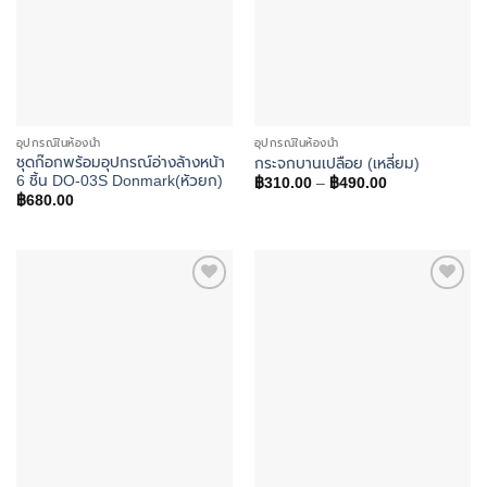
อุปกรณ์ในห้องน้ำ
อุปกรณ์ในห้องน้ำ
ชุดก๊อกพร้อมอุปกรณ์อ่างล้างหน้า
กระจกบานเปลือย (เหลี่ยม)
6 ชิ้น DO-03S Donmark(หัวยก)
Price
฿
310.00
–
฿
490.00
range:
฿
680.00
฿310.00
through
฿490.00
Add to
Add to
wishlist
wishlist