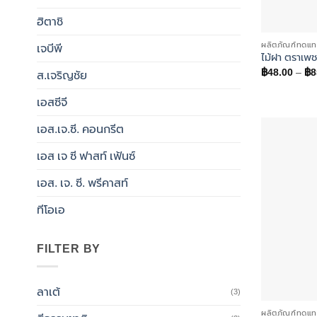
ฮิตาชิ
ผลิตภัณฑ์ทดแท
เจบีพี
ไม้ฝา ตราเพช
฿
48.00
–
฿
8
ส.เจริญชัย
เอสซีจี
เอส.เจ.ซี. คอนกรีต
เอส เจ ซี ฟาสท์ เฟ้นซ์
เอส. เจ. ซี. พรีคาสท์
ทีโอเอ
FILTER BY
ลาเต้
(3)
ผลิตภัณฑ์ทดแท