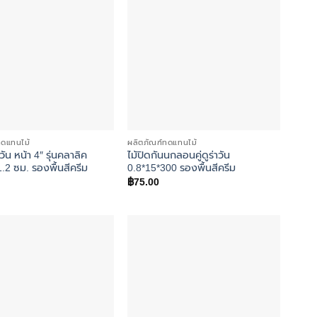
ทดแทนไม้
ผลิตภัณฑ์ทดแทนไม้
าวัน หน้า 4″ รุ่นคลาลิค
ไม้ปิดกันนกลอนคู่ดูร่าวัน
.2 ซม. รองพื้นสีครีม
0.8*15*300 รองพื้นสีครีม
฿
75.00
Add to
Add to
wishlist
wishlist