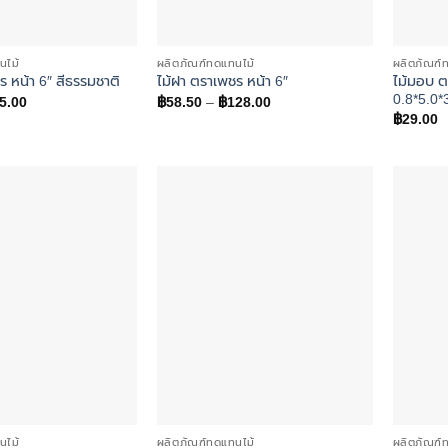
นไม้
ผลิตภัณฑ์ทดแทนไม้
ผลิตภัณฑ์
ไม้มอบ ต
ร หน้า 6″ สีธรรมชาติ
ไม้ฝา ตราเพชร หน้า 6″
0.8*5.0*
Price
Price
5.00
฿
58.50
–
฿
128.00
range:
range:
฿
29.00
฿48.00
฿58.50
through
through
฿85.00
฿128.00
Add to
Add to
wishlist
wishlist
นไม้
ผลิตภัณฑ์ทดแทนไม้
ผลิตภัณฑ์