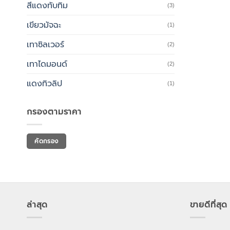
สีแดงทับทิม
(3)
เขียวมัจฉะ
(1)
เทาซิลเวอร์
(2)
เทาไดมอนด์
(2)
แดงทิวลิป
(1)
กรองตามราคา
ราคา
ราคา
คัดกรอง
ต่ำ
สูงสุด
สุด
ล่าสุด
ขายดีที่สุด