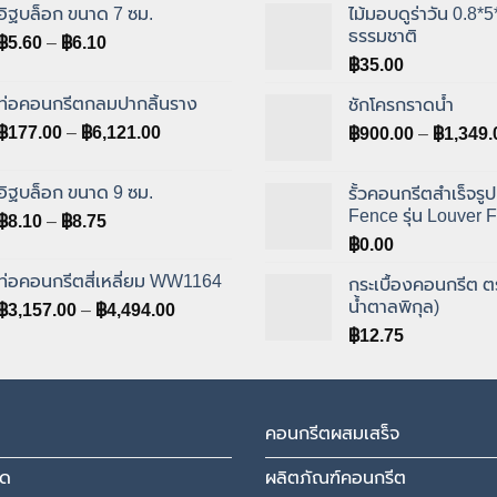
อิฐบล็อก ขนาด 7 ซม.
ไม้มอบดูร่าวัน 0.8*5
ธรรมชาติ
Price
฿
5.60
–
฿
6.10
range:
฿
35.00
฿5.60
ท่อคอนกรีตกลมปากลิ้นราง
ชักโครกราดน้ำ
through
Price
฿
177.00
–
฿
6,121.00
฿
900.00
–
฿
1,349.
฿6.10
range:
฿177.00
อิฐบล็อก ขนาด 9 ซม.
รั้วคอนกรีตสำเร็จรู
through
Fence รุ่น Louver 
Price
฿
8.10
–
฿
8.75
฿6,121.00
range:
฿
0.00
฿8.10
ท่อคอนกรีตสี่เหลี่ยม WW1164
กระเบื้องคอนกรีต ต
through
น้ำตาลพิกุล)
Price
฿
3,157.00
–
฿
4,494.00
฿8.75
range:
฿
12.75
฿3,157.00
through
฿4,494.00
คอนกรีตผสมเสร็จ
มด
ผลิตภัณฑ์คอนกรีต