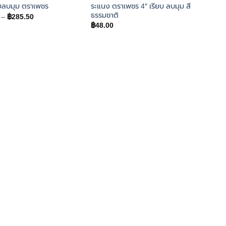
ระแนง ตราเพชร 4″ เรียบ ลบมุม สี
ายลบมุม ตราเพชร
ธรรมชาติ
Price
–
฿
285.50
range:
฿
48.00
฿123.00
through
฿285.50