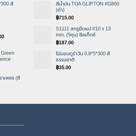
*300 สี
สีน้ำมัน TOA GLIPTON #G800
(ดำ)
฿
715.00
S1111 สกรูยึดแป #10 x 13
mm. (5หุน) ซีลเท็กซ์
Price
00
range:
฿
187.00
฿900.00
ป Green
ไม้มอบดูร่าวัน 0.8*5*300 สี
through
Fence
ธรรมชาติ
฿1,349.00
฿
35.00
ราเพชร (สี