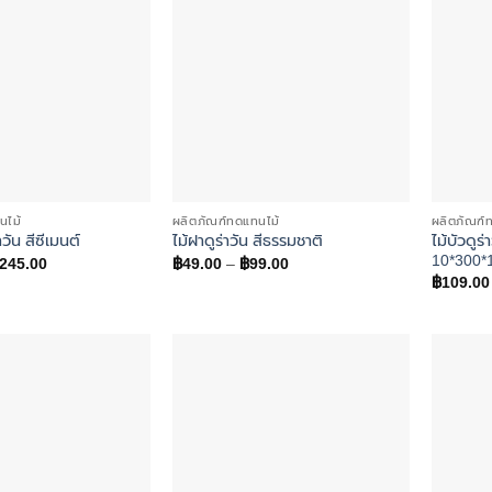
นไม้
ผลิตภัณฑ์ทดแทนไม้
ผลิตภัณฑ์
ไม้บัวดูร่
าวัน สีซีเมนต์
ไม้ฝาดูร่าวัน สีธรรมชาติ
10*300*1
Price
Price
245.00
฿
49.00
–
฿
99.00
range:
range:
฿
109.00
฿135.00
฿49.00
through
through
฿245.00
฿99.00
Add to
Add to
wishlist
wishlist