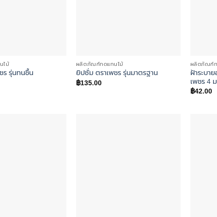
นไม้
ผลิตภัณฑ์ทดแทนไม้
ผลิตภัณฑ์
ฝ้าระบาย
ชร รุ่นทนชื้น
ยิปซั่ม ตราเพชร รุ่นมาตรฐาน
เพชร 4 ม
฿
135.00
฿
42.00
Add to
Add to
wishlist
wishlist