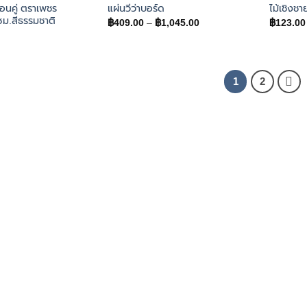
อนคู่ ตราเพชร
แผ่นวีว่าบอร์ด
ไม้เชิงช
ซม.สีธรรมชาติ
Price
฿
409.00
–
฿
1,045.00
฿
123.00
range:
฿409.00
through
฿1,045.00
1
2