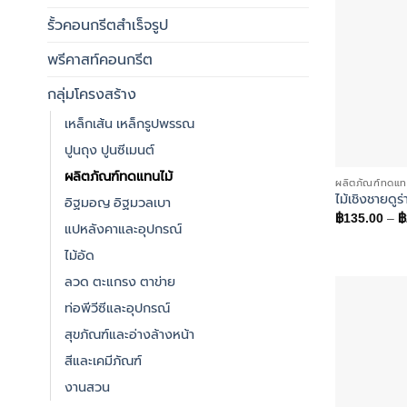
รั้วคอนกรีตสำเร็จรูป
พรีคาสท์คอนกรีต
กลุ่มโครงสร้าง
เหล็กเส้น เหล็กรูปพรรณ
ปูนถุง ปูนซีเมนต์
ผลิตภัณฑ์ทดแทนไม้
ผลิตภัณฑ์ทดแท
ไม้เชิงชายดูร่
อิฐมอญ อิฐมวลเบา
฿
135.00
–
฿
แปหลังคาและอุปกรณ์
ไม้อัด
ลวด ตะแกรง ตาข่าย
ท่อพีวีซีและอุปกรณ์
สุขภัณฑ์และอ่างล้างหน้า
สีและเคมีภัณฑ์
งานสวน