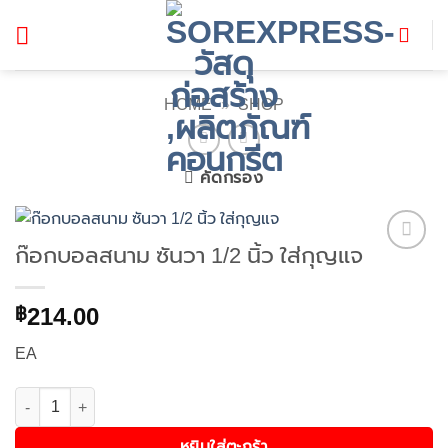
ข้าม
ไป
ยัง
เนื้อหา
HOME
»
SHOP
คัดกรอง
ก๊อกบอลสนาม ซันวา 1/2 นิ้ว ใส่กุญแจ
Add to
wishlist
214.00
฿
EA
จำนวน ก๊อกบอลสนาม ซันวา 1/2 นิ้ว ใส่กุญแจ ชิ้น
หยิบใส่ตะกร้า