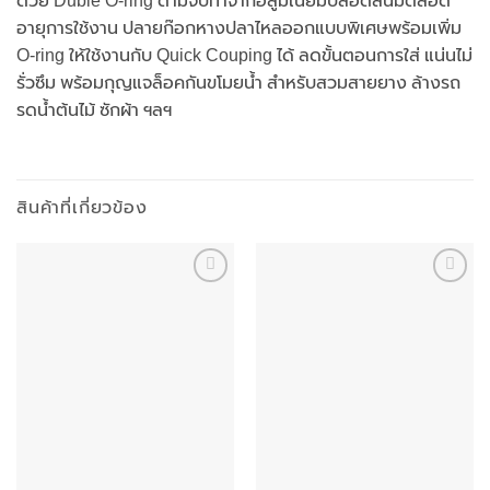
ด้วย Duble O-ring ด้ามจับทำจากอลูมิเนียมปลอดสนิมตลอด
อายุการใช้งาน ปลายก๊อกหางปลาไหลออกแบบพิเศษพร้อมเพิ่ม
O-ring ให้ใช้งานกับ Quick Couping ได้ ลดขั้นตอนการใส่ แน่นไม่
รั่วซึม พร้อมกุญแจล็อคกันขโมยน้ำ สำหรับสวมสายยาง ล้างรถ
รดน้ำต้นไม้ ซักผ้า ฯลฯ
สินค้าที่เกี่ยวข้อง
Add to
Add to
wishlist
wishlist