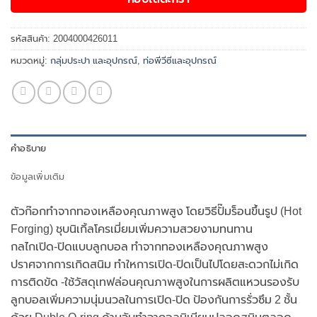
รหัสสินค้า:
2004000426011
หมวดหมู่:
กลุ่มประปา และอุปกรณ์
,
ท่อพีวีซีและอุปกรณ์
คำอธิบาย
ข้อมูลเพิ่มเติม
ตัวก๊อกทำจากทองเหลืองคุณภาพสูง โดยวิธีปั๊มร็อนขึ้นรูป (Hot
Forging) ชุบนิเกิ้ลโครเมี่ยมเพิ่มความสวยงามทนทาน
กลไกเปิด-ปิดแบบลูกบอล ทำจากทองเหลืองคุณภาพสูง
ปราศจากการเกิดสนิม ทำใหการเปิด-ปิดเป็นไปโดยสะดวกไม่เกิด
การติดขัด -ใช้วัสดุเทฟล่อนคุณภาพสูงในการผลิตแหวนรองรับ
ลูกบอลเพิ่มความนุ่มนวลในการเปิด-ปิด ป้องกันการรั่วซึม 2 ชั้น