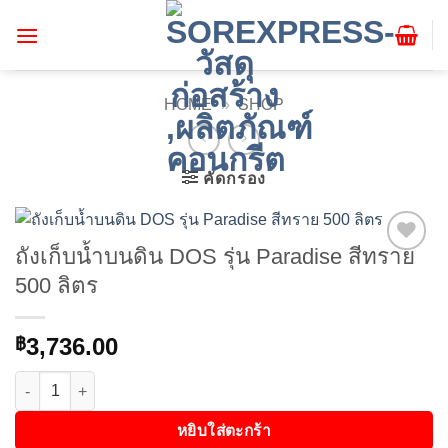
ข้าม
ไป
ยัง
เนื้อหา
HOME
»
SHOP
คัดกรอง
ถังเก็บน้ำบนดิน DOS รุ่น Paradise สีทราย
Add to
500 ลิตร
wishlist
3,736.00
฿
จำนวน ถังเก็บน้ำบนดิน DOS รุ่น Paradise สีทราย 500 ลิตร ชิ้น
หยิบใส่ตะกร้า