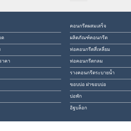
range:
฿3,157.00
through
฿4,494.00
คอนกรีตผสมเสร็จ
มด
ผลิตภัณฑ์คอนกรีต
ม
ท่อคอนกรีตสี่เหลี่ยม
ราคา
ท่อคอนกรีตกลม
รางคอนกรีตระบายน้ำ
ขอบบ่อ ฝาขอบบ่อ
บ่อพัก
อิฐบล็อก