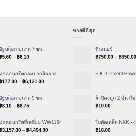
ขายดีที่สุด
อิฐบล็อก ขนาด 7 ซม.
ทินเนอร์
Price
฿
5.60
–
฿
6.10
฿
750.00
–
฿
850.0
range:
฿5.60
ท่อคอนกรีตกลมปากลิ้นราง
SJC Cement Powd
through
Price
฿
177.00
–
฿
6,121.00
฿6.10
range:
฿177.00
อิฐบล็อก ขนาด 9 ซม.
ผ้าปิดจมูก 2 ชั้น สี
through
Price
฿
8.10
–
฿
8.75
฿
10.00
฿6,121.00
range:
฿8.10
ท่อคอนกรีตสี่เหลี่ยม WW1164
ใบตัดเหล็ก NKK - 4 
through
Price
฿
3,157.00
–
฿
4,494.00
฿
18.00
฿8.75