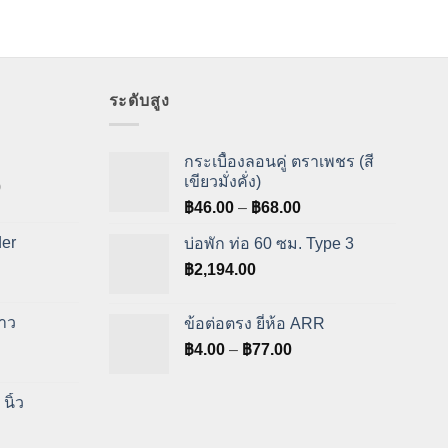
ระดับสูง
กระเบื้องลอนคู่ ตราเพชร (สี
เขียวมั่งคั่ง)
Price
0
Price
range:
฿
46.00
–
฿
68.00
range:
฿750.00
er
บ่อพัก ท่อ 60 ซม. Type 3
฿46.00
through
฿
2,194.00
through
฿850.00
฿68.00
ขาว
ข้อต่อตรง ยี่ห้อ ARR
Price
฿
4.00
–
฿
77.00
range:
฿4.00
นิ้ว
through
฿77.00