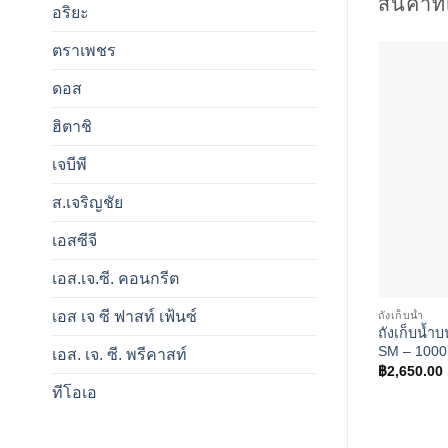
สินค้าที
อริยะ
ตราเพชร
ดอส
ฮิตาชิ
เจบีพี
ส.เจริญชัย
เอสซีจี
เอส.เจ.ซี. คอนกรีต
เอส เจ ซี ฟาสท์ เฟ้นซ์
ถังเก็บน้ำ
ถังเก็บน้ำ
SM – 1000
เอส. เจ. ซี. พรีคาสท์
฿
2,650.00
ทีโอเอ