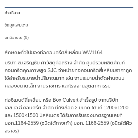
คำอธิบาย
ข้อมูลเพิ่มเติม
บทวิจารณ์ (0)
ลักษณะทั่วไปของท่อคอนกรีตสี่เหลี่ยม WW1164
บริษัท ส.เจริญชัย ค้าวัสดุก่อสร้าง จำกัด ศูนย์รวมผลิตภัณฑ์
คอนกรีตคุณภาพสูง SJC จำหน่ายท่อคอนกรีตสี่เหลี่ยมราคาถูก
ใช้สำหรับระบายน้ำปริมาณมาก เช่น งานระบายน้ำตัดผ่านถนน
คลองขนาดเล็ก งานราชการ และโรงงานอุตสาหกรรม
ท่อซีเมนต์สี่เหลี่ยม หรือ Box Culvert สําเร็จรูป จากบริษัท
เอส.เจ.ซี.คอนกรีต จำกัด มีให้เลือก 2 ขนาด ได้แก่ 1200×1200
และ 1500×1500 มิลลิเมตร ได้รับการรับรองมาตรฐานเลขที่
มอก.1164-2559 (ชนิดใต้ทางเท้า) มอก. 1166-2559 (ชนิดใต้ผิว
จราจร)