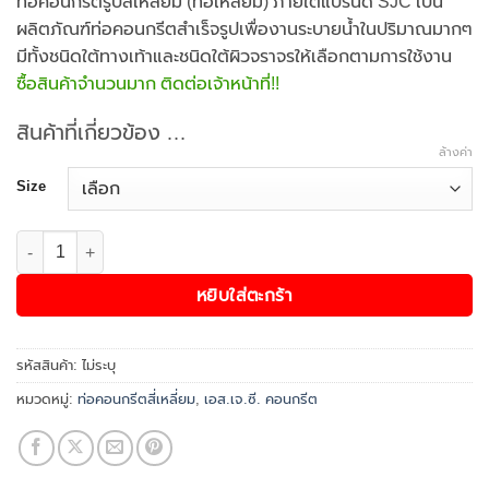
through
ท่อคอนกรีตรูปสี่เหลี่ยม (ท่อเหลี่ยม) ภายใต้แบรนด์ SJC เป็น
฿4,494.00
ผลิตภัณฑ์ท่อคอนกรีตสำเร็จรูปเพื่องานระบายน้ำในปริมาณมากๆ
มีทั้งชนิดใต้ทางเท้าและชนิดใต้ผิวจราจรให้เลือกตามการใช้งาน
ซื้อสินค้าจำนวนมาก ติดต่อเจ้าหน้าที่!!
สินค้าที่เกี่ยวข้อง …
ล้างค่า
Size
จำนวน ท่อคอนกรีตสี่เหลี่ยม WW1164 ชิ้น
หยิบใส่ตะกร้า
รหัสสินค้า:
ไม่ระบุ
หมวดหมู่:
ท่อคอนกรีตสี่เหลี่ยม
,
เอส.เจ.ซี. คอนกรีต