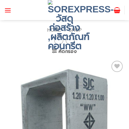
ข้าม
ไป
ยัง
เนื้อหา
HOME
»
SHOP
คัดกรอง
Add to
wishlist