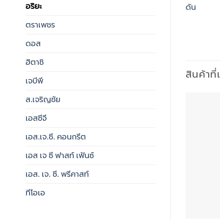
อริยะ
ดัน
ตราเพชร
ดอส
ฮิตาชิ
สินค้าที
เจบีพี
ส.เจริญชัย
เอสซีจี
เอส.เจ.ซี. คอนกรีต
เอส เจ ซี ฟาสท์ เฟ้นซ์
เอส. เจ. ซี. พรีคาสท์
ทีโอเอ