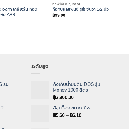
ท่อพีวีซีและอุปกรณ์
ท่อพีว
0 องศา เกลียวใน-ทอง
ก๊อกบอลแฟนซี (สี) ซันวา 1/2 นิ้ว
ข้อง
ี่ห้อ ARR
฿
99.00
฿
4.0
ระดับสูง
 รุ่น
ถังเก็บน้ำบนดิน DOS รุ่น
Money 1000 ลิตร
฿
2,900.00
RR
อิฐบล็อก ขนาด 7 ซม.
ice
Price
฿
5.60
–
฿
6.10
nge:
range:
.00
฿5.60