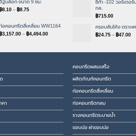
อิฐบล็อก ขนาด 9 ซม.
ซิก้า -102 วอร์เตอร์
through
th
กล.
Price
฿
8.10
–
฿
8.75
฿6,121.00
฿1
range:
฿
715.00
฿8.10
ท่อคอนกรีตสี่เหลี่ยม WW1164
ครอบสันโค้ง ตราเพ
through
Price
฿
3,157.00
–
฿
4,494.00
Pr
฿8.75
฿
24.75
–
฿
47.00
range:
ra
฿3,157.00
฿2
through
th
฿4,494.00
฿4
คอนกรีตผสมเสร็จ
มด
ผลิตภัณฑ์คอนกรีต
ท่อคอนกรีตสี่เหลี่ยม
าคา
ท่อคอนกรีตกลม
รางคอนกรีตระบายน้ำ
ขอบบ่อ ฝาขอบบ่อ