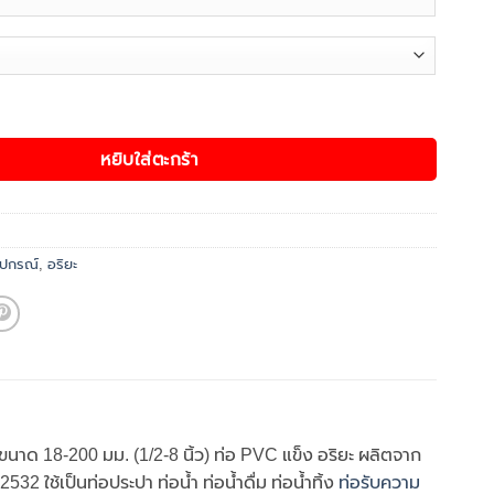
through
฿745.00
ยี่ห้อ ARR ชิ้น
หยิบใส่ตะกร้า
อุปกรณ์
,
อริยะ
ขนาด 18-200 มม. (1/2-8 นิ้ว) ท่อ PVC แข็ง อริยะ ผลิตจาก
้เป็นท่อประปา ท่อน้ำ ท่อน้ำดื่ม ท่อน้ำทิ้ง
ท่อรับความ