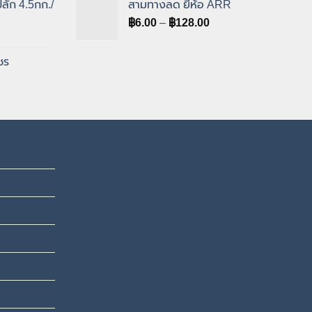
ปลั๊ก 4.5กก./
สามทางลด ยี่ห้อ ARR
rough
through
Price
฿
6.00
–
฿
128.00
28.00
฿6.10
range:
฿6.00
ชร
through
ice
฿128.00
nge:
4.75
rough
7.00