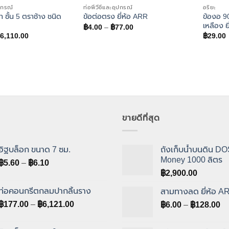
ุปกรณ์
ท่อพีวีซีและอุปกรณ์
อริยะ
ฟ้า ชั้น 5 ตราช้าง ชนิด
ข้องอ 9
ข้อต่อตรง ยี่ห้อ ARR
เหลือง ย
Price
฿
4.00
–
฿
77.00
range:
Price
6,110.00
฿
29.00
฿4.00
range:
through
฿79.00
฿77.00
through
฿6,110.00
ขายดีที่สุด
อิฐบล็อก ขนาด 7 ซม.
ถังเก็บน้ำบนดิน DOS
Money 1000 ลิตร
Price
฿
5.60
–
฿
6.10
range:
฿
2,900.00
฿5.60
ท่อคอนกรีตกลมปากลิ้นราง
สามทางลด ยี่ห้อ A
through
Price
฿
177.00
–
฿
6,121.00
Pr
฿
6.00
–
฿
128.00
฿6.10
range:
ra
฿177.00
฿6