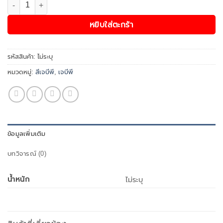
จำนวน สีน้ำอะครีลิค เจบีพี สมาร์ทโค๊ท (กึ่งเงา) ขนาด 2.5 กล. ชิ้น
หยิบใส่ตะกร้า
รหัสสินค้า:
ไม่ระบุ
หมวดหมู่:
สีเจบีพี
,
เจบีพี
ข้อมูลเพิ่มเติม
บทวิจารณ์ (0)
น้ำหนัก
ไม่ระบุ