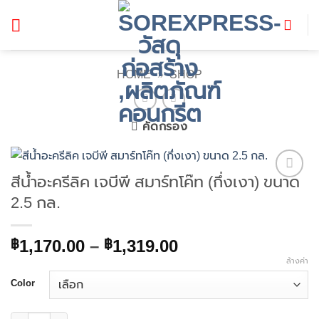
ข้าม
ไป
ยัง
เนื้อหา
HOME
»
SHOP
คัดกรอง
สีน้ำอะครีลิค เจบีพี สมาร์ทโค๊ท (กึ่งเงา) ขนาด
Add to
2.5 กล.
wishlist
Price
1,170.00
–
1,319.00
฿
฿
range:
ล้างค่า
฿1,170.00
Color
through
฿1,319.00