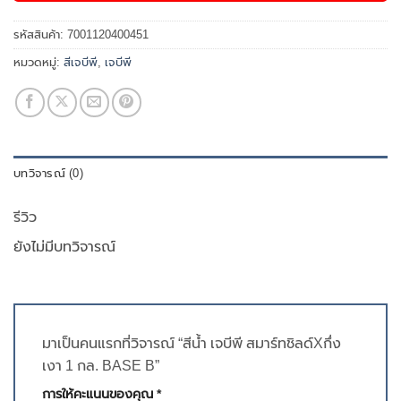
รหัสสินค้า:
7001120400451
หมวดหมู่:
สีเจบีพี
,
เจบีพี
บทวิจารณ์ (0)
รีวิว
ยังไม่มีบทวิจารณ์
มาเป็นคนแรกที่วิจารณ์ “สีน้ำ เจบีพี สมาร์ทชิลด์Xกึ่ง
เงา 1 กล. BASE B”
การให้คะแนนของคุณ
*