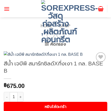
ข้าม
ไป
ยัง
เนื้อหา
HOME
»
SHOP
คัดกรอง
สีน้ำ เจบีพี สมาร์ทชิลด์Xกึ่งเงา 1 กล. BASE
Add to
B
wishlist
675.00
฿
จำนวน สีน้ำ เจบีพี สมาร์ทชิลด์Xกึ่งเงา 1 กล. BASE B ชิ้น
หยิบใส่ตะกร้า