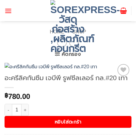
ข้าม
ไป
ยัง
เนื้อหา
HOME
»
SHOP
คัดกรอง
อะครีลิคกันซึม เจบีพี รูฟซีลเลอร์ กล.#20 เทา
Add to
wishlist
780.00
฿
จำนวน อะครีลิคกันซึม เจบีพี รูฟซีลเลอร์ กล.#20 เทา ชิ้น
หยิบใส่ตะกร้า