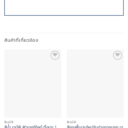
สินค้าที่เกี่ยวข้อง
Add to
Add to
wishlist
wishlist
สีเจบีพี
สีเจบีพี
สีน้ำ เจบีพี ฟิวเจอร์ชิลด์ กึ่งเงา 1
สีรองพื้นปูนใหม่กันด่างภายนอก เจ