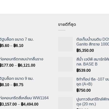
ขายดีที่สุด
อิฐบล็อก ขนาด 7 ซม.
ถังเก็บน้ำบนดิน DOS
Ganito สีทราย 1000
Price
฿
5.60
–
฿
6.10
range:
฿
5,350.00
฿5.60
ท่อคอนกรีตกลมปากลิ้นราง
สีน้ำ เจบีพี สมาร์ทโค้
through
กล. BASE B
Price
฿
177.00
–
฿
6,121.00
฿6.10
range:
฿
539.00
฿177.00
อิฐบล็อก ขนาด 9 ซม.
ซิก้าท๊อป ซีล -107 
through
ชุด (A+B)
Price
฿
8.10
–
฿
8.75
฿6,121.00
range:
฿
750.00
฿8.10
ท่อคอนกรีตสี่เหลี่ยม WW1164
ปูนกาวอินทรีไทล์ฟิก
through
Price
ถุง (20 กก.)
฿
3,157.00
–
฿
4,494.00
฿8.75