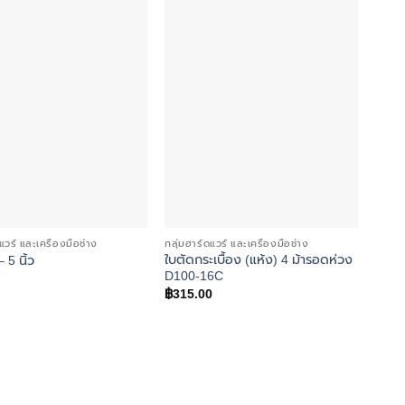
Add to
Add to
wishlist
wishlist
แวร์ และเครื่องมือช่าง
กลุ่มฮาร์ดแวร์ และเครื่องมือช่าง
กลุ่มฮ
ใบตัดกระเบื้อง (แห้ง) 4 ม้ารอดห่วง
 5 นิ้ว
เกียง
D100-16C
฿
50.
฿
315.00