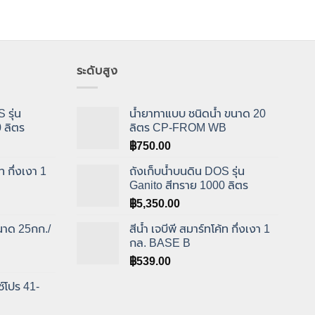
ระดับสูง
 รุ่น
น้ำยาทาแบบ ชนิดน้ำ ขนาด 20
 ลิตร
ลิตร CP-FROM WB
฿
750.00
ท กึ่งเงา 1
ถังเก็บน้ำบนดิน DOS รุ่น
Ganito สีทราย 1000 ลิตร
฿
5,350.00
ขนาด 25กก./
สีน้ำ เจบีพี สมาร์ทโค้ท กึ่งเงา 1
กล. BASE B
฿
539.00
ซ์โปร 41-