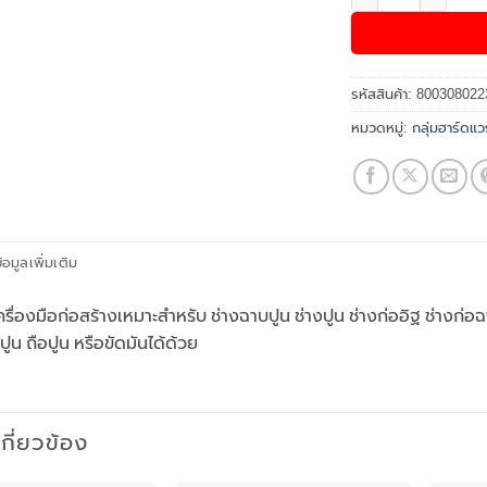
รหัสสินค้า:
800308022
หมวดหมู่:
กลุ่มฮาร์ดแวร
้อมูลเพิ่มเติม
เครื่องมือก่อสร้างเหมาะสำหรับ ช่างฉาบปูน ช่างปูน ช่างก่ออิฐ ช่าง
ูน ถือปูน หรือขัดมันได้ด้วย
่เกี่ยวข้อง