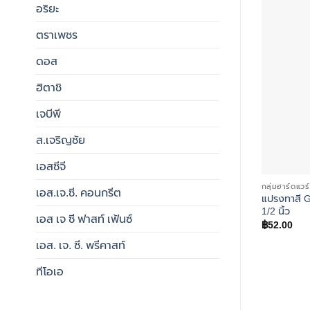
อริยะ
ตราเพชร
ดอส
ฮิตาชิ
เจบีพี
ส.เจริญชัย
เอสซีจี
กลุ่มฮาร์ดแวร์
เอส.เจ.ซี. คอนกรีต
แปรงทาสี 
1/2 นิ้ว
เอส เจ ซี ฟาสท์ เฟ้นซ์
฿
52.00
เอส. เจ. ซี. พรีคาสท์
ทีโอเอ