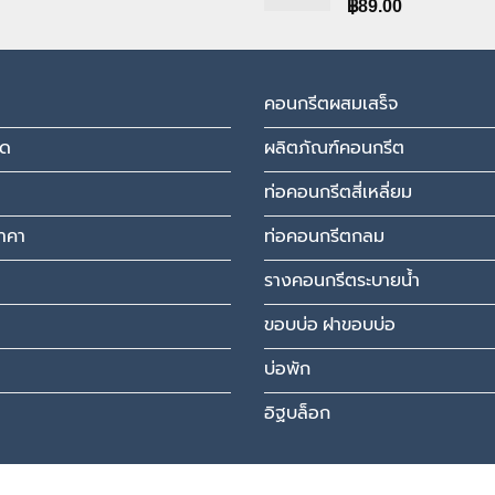
range:
฿
89.00
฿3,157.00
through
฿4,494.00
คอนกรีตผสมเสร็จ
มด
ผลิตภัณฑ์คอนกรีต
ท่อคอนกรีตสี่เหลี่ยม
าคา
ท่อคอนกรีตกลม
รางคอนกรีตระบายน้ำ
ขอบบ่อ ฝาขอบบ่อ
บ่อพัก
อิฐบล็อก