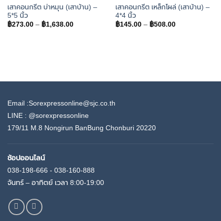
เสาคอนกรีต บ่าหมุน (เสาบ้าน) –
เสาคอนกรีต เหล็กโผล่ (เสาบ้าน) –
5*5 นิ้ว
4*4 นิ้ว
Price
Price
฿
273.00
–
฿
1,638.00
฿
145.00
–
฿
508.00
range:
range:
฿273.00
฿145.00
through
through
฿1,638.00
฿508.00
Email :Sorexpressonline@sjc.co.th
LINE :
@sorexpressonline
179/11 M.8 Nongirun BanBung Chonburi 20220
ช้อปออนไลน์
038-198-666 - 038-160-888
จันทร์ – อาทิตย์ เวลา 8:00-19:00