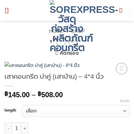
ข้าม
ไป
ยัง
เนื้อหา
HOME
»
SHOP
คัดกรอง
เสาคอนกรีต บ่าคู่ (เสาบ้าน) – 4*4 นิ้ว
Add to
wishlist
Price
145.00
–
508.00
฿
฿
range:
ล้างค่า
฿145.00
length
through
฿508.00
จำนวน เสาคอนกรีต บ่าคู่ (เสาบ้าน) - 4*4 นิ้ว ชิ้น