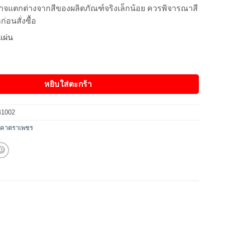
าจแตกต่างจากสีของผลิตภัณฑ์จริงเล็กน้อย ควรพิจารณาสี
ก่อนสั่งซื้อ
แผ่น
รีต ตราเพชร (สีเขียวผ่องใส) ชิ้น
หยิบใส่ตะกร้า
41002
ังคาตราเพชร