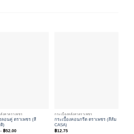
Add to
Add to
wishlist
wishlist
งหลังคาตราเพชร
กระเบื้องหลังคาตราเพชร
กระเบ
งลอนคู่ ตราเพชร (สี
กระเบื้องคอนกรีต ตราเพชร (สีส้ม
ครอบ
ติ)
CASA)
฿
32.
Price
–
฿
52.00
฿
12.75