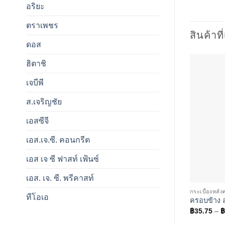
อริยะ
ตราเพชร
สินค้าที
ดอส
ฮิตาชิ
เจบีพี
ส.เจริญชัย
เอสซีจี
เอส.เจ.ซี. คอนกรีต
เอส เจ ซี ฟาสท์ เฟ้นซ์
เอส. เจ. ซี. พรีคาสท์
กระเบื้องหลั
ทีโอเอ
ครอบข้าง 
฿
35.75
–
฿