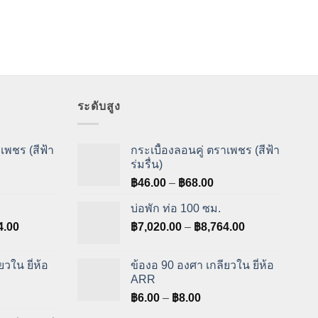
range:
฿30.50
through
฿52.00
ระดับสูง
เพชร (สีฟ้า
กระเบื้องลอนคู่ ตราเพชร (สีฟ้า
ร่มรื่น)
ice
Price
฿
46.00
–
฿
68.00
nge:
range:
บ่อพัก ท่อ 100 ซม.
6.00
฿46.00
Price
Price
4.00
rough
฿
7,020.00
–
฿
8,764.00
through
range:
range:
8.00
฿68.00
฿7,020.00
฿7,020.00
วใน ยี่ห้อ
ข้องอ 90 องศา เกลียวใน ยี่ห้อ
through
through
ARR
฿8,764.00
฿8,764.00
e
Price
฿
6.00
–
฿
8.00
e:
range: