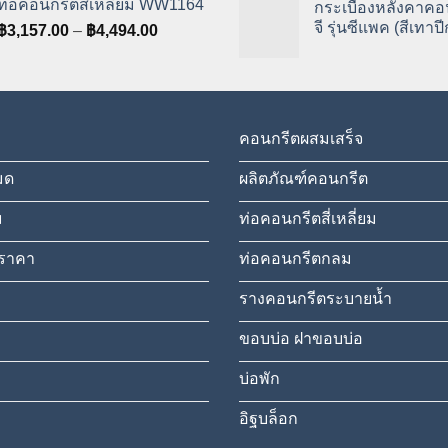
ท่อคอนกรีตสี่เหลี่ยม WW1164
กระเบื้องหลังคาคอ
through
฿6.0
จี รุ่นซีแพค (สีเทา
Price
฿
3,157.00
–
฿
4,494.00
฿8.75
thro
range:
฿8.0
฿3,157.00
through
฿4,494.00
คอนกรีตผสมเสร็จ
มด
ผลิตภัณฑ์คอนกรีต
ม
ท่อคอนกรีตสี่เหลี่ยม
ราคา
ท่อคอนกรีตกลม
รางคอนกรีตระบายน้ำ
ขอบบ่อ ฝาขอบบ่อ
บ่อพัก
อิฐบล็อก