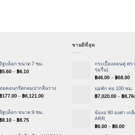
through
฿54.00
ขายดีที่สุด
อิฐบล็อก ขนาด 7 ซม.
กระเบื้องลอนคู่ ตรา
ร่มรื่น)
Price
฿
5.60
–
฿
6.10
Pr
range:
฿
46.00
–
฿
68.00
ra
฿5.60
ท่อคอนกรีตกลมปากลิ้นราง
บ่อพัก ท่อ 100 ซม.
฿4
through
Price
฿
177.00
–
฿
6,121.00
฿
7,020.00
–
฿
8,76
th
฿6.10
range:
฿6
฿177.00
อิฐบล็อก ขนาด 9 ซม.
ข้องอ 90 องศา เกลีย
through
ARR
Price
฿
8.10
–
฿
8.75
฿6,121.00
range:
Pric
฿
6.00
–
฿
8.00
฿8.10
rang