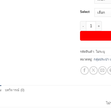
Select
จำนวน ท่อพีวีซี สีฟ้
รหัสสินค้า:
ไม่ระบุ
หมวดหมู่:
กลุ่มประปา 
ิม
บทวิจารณ์ (0)
ไม่