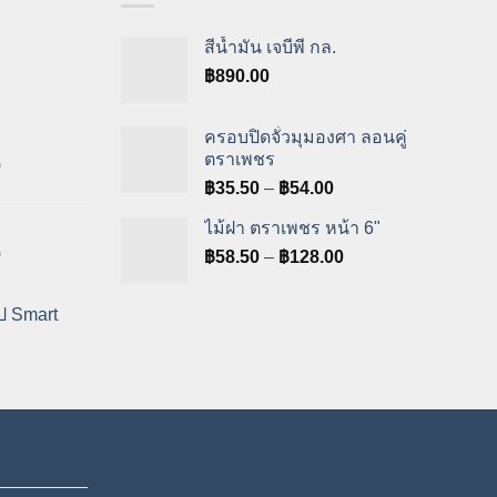
สีน้ำมัน เจบีพี กล.
฿
890.00
ครอบปิดจั่วมุมองศา ลอนคู่
ตราเพชร
Price
0
Price
range:
฿
35.50
–
฿
54.00
range:
฿755.00
ไม้ฝา ตราเพชร หน้า 6"
฿35.50
through
Price
0
Price
฿
58.50
–
฿
128.00
through
฿794.00
range:
range:
฿54.00
฿810.00
฿58.50
ูป Smart
through
through
฿865.00
฿128.00