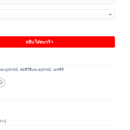
through
฿6,110.00
า ชั้น 5 ตราช้าง ชนิดปลายเรียบ ชิ้น
หยิบใส่ตะกร้า
และอุปกรณ์
,
ท่อพีวีซีและอุปกรณ์
,
เอสซีจี
ระบุ