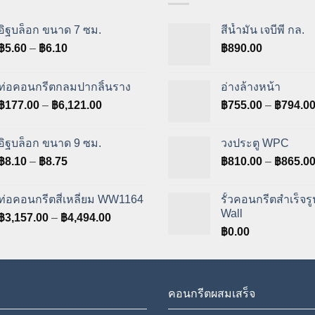
อิฐบล็อก ขนาด 7 ซม.
สีน้ำมัน เจบีพี กล.
Price
฿
5.60
–
฿
6.10
฿
890.00
range:
฿5.60
ท่อคอนกรีตกลมปากลิ้นราง
อ่างล้างหน้า
through
Price
฿
177.00
–
฿
6,121.00
฿
755.00
–
฿
794.0
฿6.10
range:
฿177.00
อิฐบล็อก ขนาด 9 ซม.
วงประตู WPC
through
Price
฿
8.10
–
฿
8.75
฿
810.00
–
฿
865.0
฿6,121.00
range:
฿8.10
ท่อคอนกรีตสี่เหลี่ยม WW1164
รั้วคอนกรีตสำเร็จร
through
Wall
Price
฿
3,157.00
–
฿
4,494.00
฿8.75
range:
฿
0.00
฿3,157.00
through
฿4,494.00
คอนกรีตผสมเสร็จ