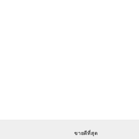
through
through
฿128.00
฿5.00
ขายดีที่สุด