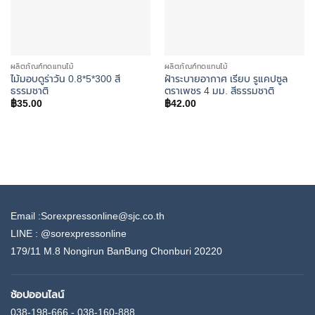
ผลิตภัณฑ์ทดแทนไม้
ผลิตภัณฑ์ทดแทนไม้
ไม้มอบดูร่าวัน 0.8*5*300 สี
ฝ้าระบายอากาศ เรียบ รูแคปซูล
ธรรมชาติ
ตราเพชร 4 มม. สีธรรมชาติ
฿
35.00
฿
42.00
Email :Sorexpressonline@sjc.co.th
LINE :
@sorexpressonline
179/11 M.8 Nongirun BanBung Chonburi 20220
ช้อปออนไลน์
038-198-666 - 038-160-888