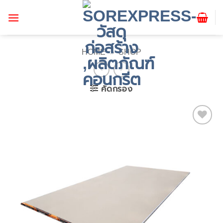
ข้าม
ไป
ยัง
เนื้อหา
HOME
»
SHOP
คัดกรอง
Add to
wishlist