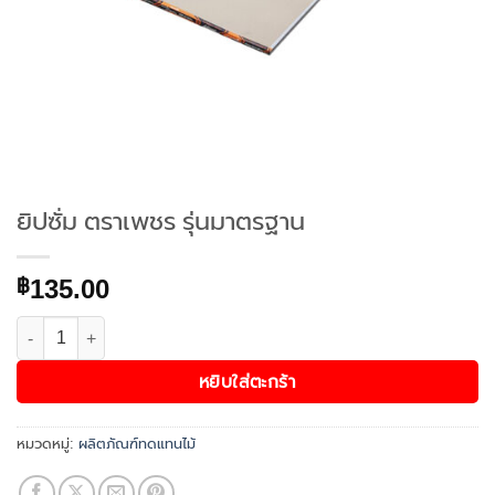
ยิปซั่ม ตราเพชร รุ่นมาตรฐาน
135.00
฿
จำนวน ยิปซั่ม ตราเพชร รุ่นมาตรฐาน ชิ้น
หยิบใส่ตะกร้า
หมวดหมู่:
ผลิตภัณฑ์ทดแทนไม้