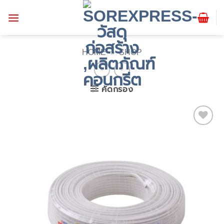
ข้าม
ไป
ยัง
เนื้อหา
HOME
»
SHOP
คัดกรอง
Add to
wishlist