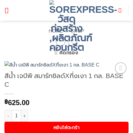
ข้าม
ไป
ยัง
เนื้อหา
HOME
»
SHOP
คัดกรอง
สีน้ำ เจบีพี สมาร์ทชิลด์Xกึ่งเงา 1 กล. BASE
Add to
C
wishlist
625.00
฿
จำนวน สีน้ำ เจบีพี สมาร์ทชิลด์Xกึ่งเงา 1 กล. BASE C ชิ้น
หยิบใส่ตะกร้า