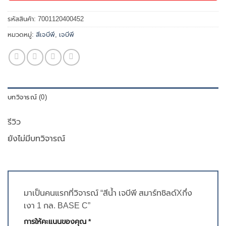
รหัสสินค้า:
7001120400452
หมวดหมู่:
สีเจบีพี
,
เจบีพี
บทวิจารณ์ (0)
รีวิว
ยังไม่มีบทวิจารณ์
มาเป็นคนแรกที่วิจารณ์ “สีน้ำ เจบีพี สมาร์ทชิลด์Xกึ่ง
เงา 1 กล. BASE C”
การให้คะแนนของคุณ
*