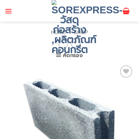
ข้าม
ไป
ยัง
เนื้อหา
HOME
»
SHOP
คัดกรอง
Add to
wishlist