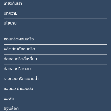
เกี่ยวกับเรา
บทความ
นโยบาย
คอนกรีตผสมเสร็จ
ผลิตภัณฑ์คอนกรีต
ท่อคอนกรีตสี่เหลี่ยม
ท่อคอนกรีตกลม
รางคอนกรีตระบายน้ำ
ขอบบ่อ ฝาขอบบ่อ
บ่อพัก
อิฐบล็อก