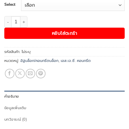
through
Select
฿6.10
จำนวน อิฐบล็อก ขนาด 7 ซม. ชิ้น
หยิบใส่ตะกร้า
รหัสสินค้า:
ไม่ระบุ
หมวดหมู่:
อิฐบล็อก/คอนกรีตบล็อก
,
เอส.เจ.ซี. คอนกรีต
คำอธิบาย
ข้อมูลเพิ่มเติม
บทวิจารณ์ (0)