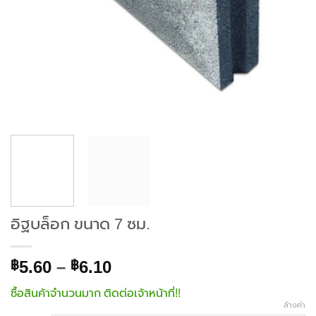
อิฐบล็อก ขนาด 7 ซม.
Price
5.60
–
6.10
฿
฿
range:
ซื้อสินค้าจำนวนมาก ติดต่อเจ้าหน้าที่!!
฿5.60
ล้างค่า