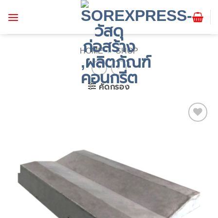
ข้าม
ไป
ยัง
เนื้อหา
HOME
»
SHOP
คัดกรอง
Add to
wishlist