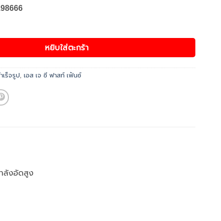
198666
ิเศษ ชิ้น
หยิบใส่ตะกร้า
ำเร็จรูป
,
เอส เจ ซี ฟาสท์ เฟ้นซ์
ำลังอัดสูง