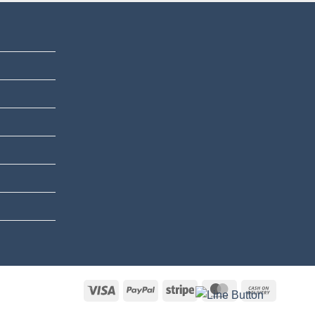
Visa
PayPal
Stripe
MasterCard
Cash
On