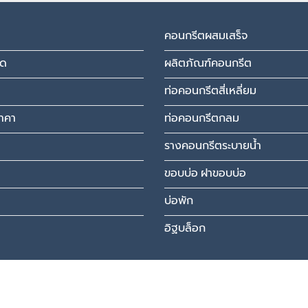
through
฿4,494.00
คอนกรีตผสมเสร็จ
มด
ผลิตภัณฑ์คอนกรีต
ท่อคอนกรีตสี่เหลี่ยม
าคา
ท่อคอนกรีตกลม
รางคอนกรีตระบายน้ำ
ขอบบ่อ ฝาขอบบ่อ
บ่อพัก
อิฐบล็อก