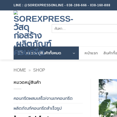
ข้าม
LINE : @SOREXPRESSONLINE - 038-198-666 - 038-160-888
ไป
ยัง
เนื้อหา
ค้นหา:
หมวดหมู่สินค้าทั้งหมด
หน้าแรก
สินค้าทั
HOME
»
SHOP
หมวดหมู่สินค้า
คอนกรีตผสมเสร็จ/งานเทคอนกรีต
ผลิตภัณฑ์คอนกรีตสำเร็จรูป