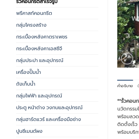
รั้วคอนกรีตสำเร็จรูป
พรีคาสท์คอนกรีต
กลุ่มโครงสร้าง
กระเบื้องหลังคาตราเพชร
กระเบื้องหลังคาเอสซีจี
กลุ่มประปา และอุปกรณ์
เครื่องปั๊มน้ำ
ถังเก็บน้ำ
คำอธิบาย
ข
กลุ่มไฟฟ้า และอุปกรณ์
**รั้วคอนก
ประตู หน้าต่าง วงกบและอุปกรณ์
นวัตกรรมใ
พร้อมลวด
กลุ่มฮาร์ดแวร์ และเครื่องมือช่าง
ติดตั้งเร็
ปูนซีเมนต์ผง
พร้อมบริ