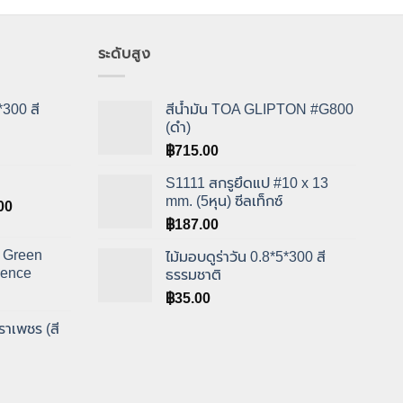
ระดับสูง
*300 สี
สีน้ำมัน TOA GLIPTON #G800
(ดำ)
฿
715.00
S1111 สกรูยึดแป #10 x 13
mm. (5หุน) ซีลเท็กซ์
Price
00
range:
฿
187.00
฿900.00
ป Green
ไม้มอบดูร่าวัน 0.8*5*300 สี
through
Fence
ธรรมชาติ
฿1,349.00
฿
35.00
ราเพชร (สี