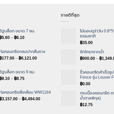
ขายดีที่สุด
อิฐบล็อก ขนาด 7 ซม.
ไม้มอบดูร่าวัน 0.8*5
ธรรมชาติ
Price
฿
5.60
–
฿
6.10
range:
฿
35.00
฿5.60
ท่อคอนกรีตกลมปากลิ้นราง
ชักโครกราดน้ำ
through
Price
฿
177.00
–
฿
6,121.00
฿
900.00
–
฿
1,349.
฿6.10
range:
฿177.00
อิฐบล็อก ขนาด 9 ซม.
รั้วคอนกรีตสำเร็จรู
through
Fence รุ่น Louver 
Price
฿
8.10
–
฿
8.75
฿6,121.00
range:
฿
0.00
฿8.10
ท่อคอนกรีตสี่เหลี่ยม WW1164
กระเบื้องคอนกรีต ต
through
น้ำตาลพิกุล)
Price
฿
3,157.00
–
฿
4,494.00
฿8.75
range:
฿
12.75
฿3,157.00