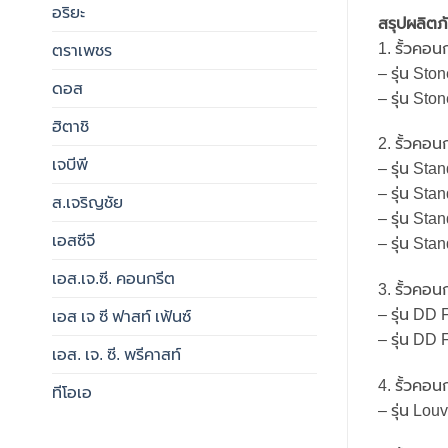
อริยะ
สรุปผลิต
1. รั้วคอ
ตราเพชร
– รุ่น St
ดอส
– รุ่น Sto
ฮิตาชิ
2. รั้วคอน
เจบีพี
– รุ่น Sta
– รุ่น Sta
ส.เจริญชัย
– รุ่น St
เอสซีจี
– รุ่น Sta
เอส.เจ.ซี. คอนกรีต
3. รั้วคอ
– รุ่น DD
เอส เจ ซี ฟาสท์ เฟ้นซ์
– รุ่น DD
เอส. เจ. ซี. พรีคาสท์
4. รั้วคอ
ทีโอเอ
– รุ่น Lou