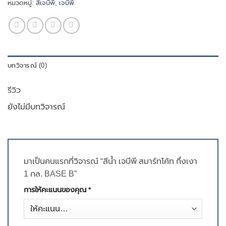
หมวดหมู่:
สีเจบีพี
,
เจบีพี
บทวิจารณ์ (0)
รีวิว
ยังไม่มีบทวิจารณ์
มาเป็นคนแรกที่วิจารณ์ “สีน้ำ เจบีพี สมาร์ทโค้ท กึ่งเงา
1 กล. BASE B”
การให้คะแนนของคุณ
*