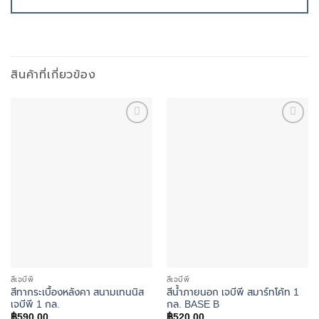
สินค้าที่เกี่ยวข้อง
Add to
Add to
wishlist
wishlist
สีเจบีพี
สีเจบีพี
สีทากระเบื้องหลังคา สนามเทนนิส
สีน้ำภายนอก เจบีพี สมาร์ทโค้ท 1
เจบีพี 1 กล.
กล. BASE B
฿
590.00
฿
520.00