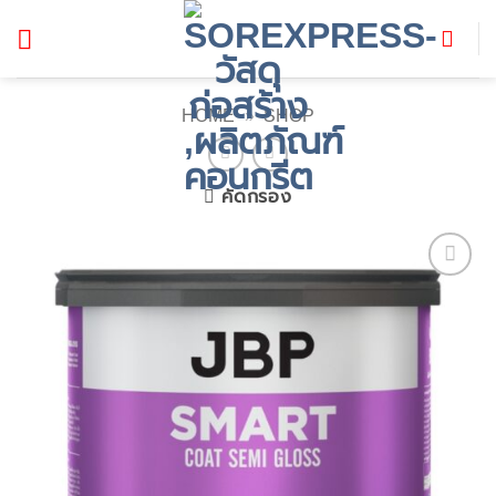
ข้าม
ไป
ยัง
เนื้อหา
HOME
»
SHOP
คัดกรอง
Add to
wishlist