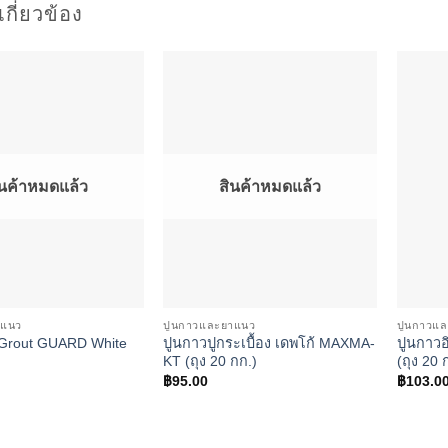
่เกี่ยวข้อง
Add to
Add to
wishlist
wishlist
ินค้าหมดแล้ว
สินค้าหมดแล้ว
าแนว
ปูนกาวและยาแนว
ปูนกาวแ
ปูนกาวปูกระเบื้อง เดพโก้ MAXMA-
ปูนกาวอิ
eGrout GUARD White
KT (ถุง 20 กก.)
(ถุง 20 
฿
95.00
฿
103.0