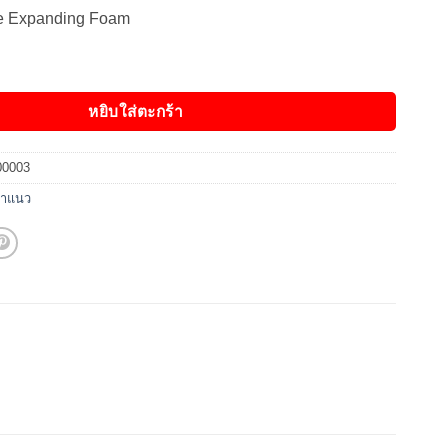
e Expanding Foam
rmance Expanding Foam โฟมสเปรย์เวลโฟม ชิ้น
หยิบใส่ตะกร้า
00003
ยาแนว