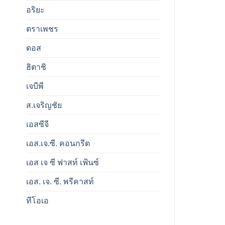
อริยะ
ตราเพชร
ดอส
ฮิตาชิ
เจบีพี
ส.เจริญชัย
เอสซีจี
เอส.เจ.ซี. คอนกรีต
เอส เจ ซี ฟาสท์ เฟ้นซ์
เอส. เจ. ซี. พรีคาสท์
ทีโอเอ