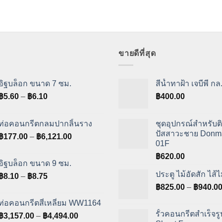
ขายดีที่สุด
อิฐบล็อก ขนาด 7 ซม.
สีน้ำทาฝ้า เจบีพี กล
Price
฿
5.60
–
฿
6.10
฿
400.00
range:
฿5.60
ท่อคอนกรีตกลมปากลิ้นราง
ชุดอุปกรณ์สำหรับติ
through
ปัสสาวะชาย Donm
Price
฿
177.00
–
฿
6,121.00
฿6.10
01F
range:
฿
620.00
฿177.00
อิฐบล็อก ขนาด 9 ซม.
through
ประตู ไม้อัดสัก ไส้ไ
Price
฿
8.10
–
฿
8.75
฿6,121.00
range:
฿
825.00
–
฿
940.0
฿8.10
ท่อคอนกรีตสี่เหลี่ยม WW1164
through
รั้วคอนกรีตสำเร็จรู
Price
฿
3,157.00
–
฿
4,494.00
฿8.75