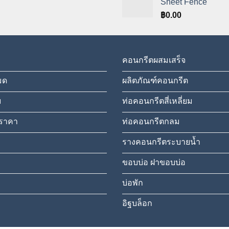
Sheet Fence
range:
฿3,157.00
฿
0.00
through
฿4,494.00
คอนกรีตผสมเสร็จ
มด
ผลิตภัณฑ์คอนกรีต
ม
ท่อคอนกรีตสี่เหลี่ยม
ราคา
ท่อคอนกรีตกลม
รางคอนกรีตระบายน้ำ
ขอบบ่อ ฝาขอบบ่อ
บ่อพัก
อิฐบล็อก