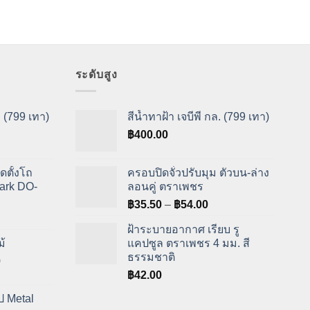
ระดับสูง
. (799 เทา)
สีน้ำทาฝ้า เจบีพี กล. (799 เทา)
฿
400.00
ดตั้งโถ
ครอบปิดจั่วปรับมุม ตัวบน-ล่าง
ark DO-
ลอนคู่ ตราเพชร
Price
฿
35.50
–
฿
54.00
range:
ฝ้าระบายอากาศ เรียบ รู
฿35.50
ม้
แคปซูล ตราเพชร 4 มม. สี
through
ธรรมชาติ
Price
0
฿54.00
range:
฿
42.00
฿825.00
ป Metal
through