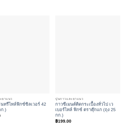
Add to
Add to
wishlist
wishlist
ละยาแนว
ปูนกาวและยาแนว
ปูนก
นทรีไทล์ฟิกซ์ซิลเวอร์ 42
กาวซีเมนต์ติดกระเบื้องทั่วไป เว
CP C
กก.)
เบอร์ไทล์ ฟิกซ์ ตราตุ๊กแก (ถุง 25
นท์ 
กก.)
อเนก
0
฿
199.00
฿
210